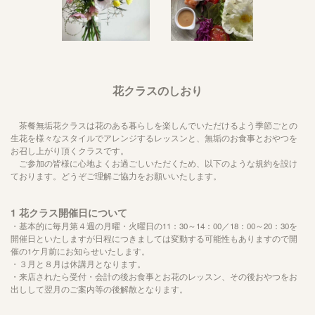
花クラスのしおり
茶餐無垢花クラスは花のある暮らしを楽しんでいただけるよう季節ごとの
生花を様々なスタイルでアレンジするレッスンと、無垢のお食事とおやつを
お召し上がり頂くクラスです。
ご参加の皆様に心地よくお過ごしいただくため、以下のような規約を設け
ております。どうぞご理解ご協力をお願いいたします。
1
花クラス開催日について
・基本的に毎月第４週の月曜・火曜日の
11
：
30
～
14
：
00
／
18
：
00
～
20
：
30
を
開催日といたしますが日程につきましては変動する可能性もありますので開
催の1ケ月前にお知らせいたします。
・３月と８月は休講月となります。
・来店されたら受付・会計の後お食事とお花のレッスン、その後おやつをお
出しして翌月のご案内等の後解散となります。