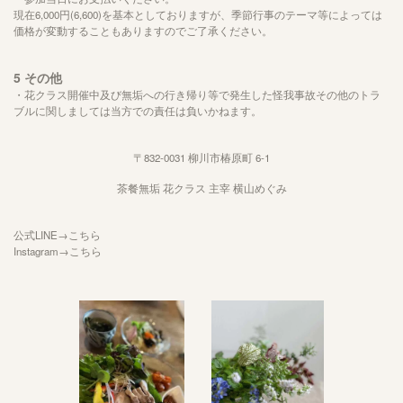
現在6,000円
(6
,600
)
を基本としておりますが、季節行事のテーマ等によっては
価格が変動することもありますのでご了承ください。
5
その他
・花クラス開催中及び無垢への行き帰り等で発生した怪我事故その他のトラ
ブルに関しましては当方での責任は負いかねます。
〒832-0031
柳川市椿原町
6-1
茶餐無垢
花クラス
主宰
横山めぐみ
公式LINE→
こちら
Instagram→
こちら