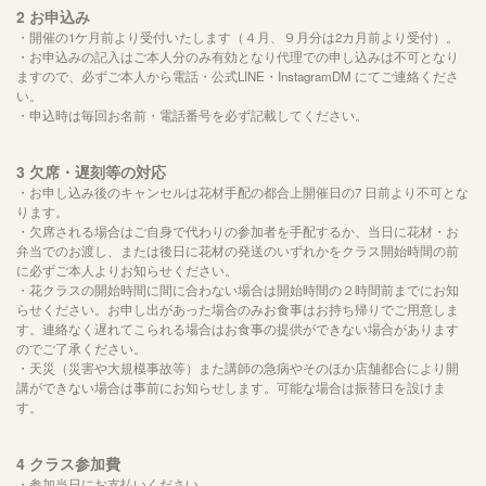
2
お申込み
・開催の1ケ月前より受付いたします（４月、９月分は2カ月前より受付）。
・お申込みの記入はご本人分のみ有効となり代理での申し込みは不可となり
ますので、必ずご本人から電話・公式
LINE
・
InstagramDM
にてご連絡くださ
い。
・申込時は毎回お名前・電話番号を必ず記載してください。
3
欠席・遅刻等の対応
・お申し込み後のキャンセルは花材手配の都合上開催日の
7
日前より不可とな
ります。
・欠席される場合はご自身で代わりの参加者を手配するか、当日に花材・お
弁当でのお渡し、または後日に花材の発送のいずれかをクラス開始時間の前
に必ずご本人よりお知らせください。
・花クラスの開始時間に間に合わない場合は開始時間の２時間前までにお知
らせください。お申し出があった場合のみお食事はお持ち帰りでご用意しま
す。連絡なく遅れてこられる場合はお食事の提供ができない場合があります
のでご了承ください。
・天災（災害や大規模事故等）また講師の急病やそのほか店舗都合により開
講ができない場合は事前にお知らせします。可能な場合は振替日を設けま
す。
4
クラス参加費
・参加当日にお支払いください。